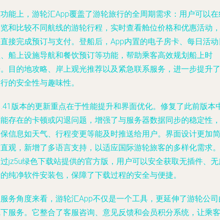
在功能上，游轮汇App覆盖了游轮旅行的全周期需求：用户可以在
浏览和比较不同航线的游轮行程，实时查看舱位价格和优惠活动
并直接完成预订与支付。登船后，App内置的电子房卡、每日活动
程、船上设施导航和餐饮预订等功能，帮助乘客高效规划船上时
光。目的地攻略、岸上观光推荐以及紧急联系服务，进一步提升
旅行的安全性与趣味性。
1.41版本的更新重点在于性能提升和界面优化。修复了此前版本
可能存在的卡顿或闪退问题，增强了与服务器数据同步的稳定性
确保信息如天气、行程变更等能及时推送给用户。界面设计更加
洁直观，新增了多语言支持，以适应国际游轮旅客的多样化需求
过jz5u绿色下载站提供的官方版，用户可以安全获取无插件、无
告的纯净软件安装包，保障了下载过程的安全与便捷。
从服务角度来看，游轮汇App不仅是一个工具，更延伸了游轮公司
线下服务。它整合了客服咨询、意见反馈和会员积分系统，让乘