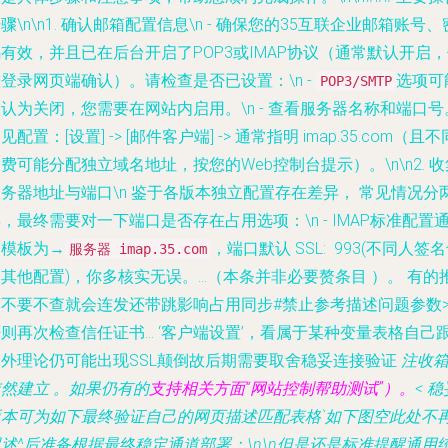
骤\n\n1.
确认邮箱配置信息
\n - 确保您的35互联企业邮箱账号、
有效，并且已在后台开启了POP3或IMAP协议（通常默认开启
登录网页端确认）。请检查是否已设置：\n -
选项可
POP3/SMTP
认为关闭，您需要在网站内启用。\n - 查看服务器名称和端口号
见配置：[设置] -> [邮件客户端] -> 通常指明 imap.35.com（且不
费可能分配独立域名地址，按您的Web控制台提示）。\n\n2.
收
服务器地址与端口
\n 鉴于各版本独立配置存在差异， 常见情况分
，最终需要对一下端口是否存在占用选项：\n - IMAP标准配置
用模板为→
，端口默认 SSL: 993(不同人签
服务器 imap.35.com
是其他配置)，你多核实无误。
…（本条并非必要赘条目 ）。 有的
荐不要不查就会连发还带跳影响占用同步#禁止参考描述问题参数
则再次检查信任证书... ‘客户端设置’，看属于某种变量表格自己
用外理论仍可能出现SSL颠倒故后期需要取舍稳妥连接验证
注收
然建立 。如果仍有的
支持相关方面“网站控制帮助测试”）。
< 稳
版本可为如下最终验证自己的网页描述匹配表格`如下图空此处不
述^后准备根据最终稳定通道部署：\n\n但是还是标准提醒通用